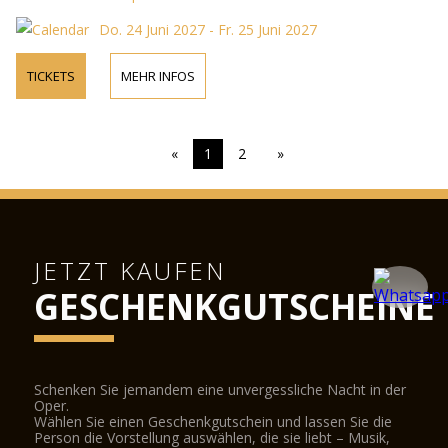
Do. 24 Juni 2027 - Fr. 25 Juni 2027
TICKETS
MEHR INFOS
«
1
2
»
JETZT KAUFEN
GESCHENKGUTSCHEINE
Schenken Sie jemandem eine unvergessliche Nacht in der
Oper.
Wählen Sie einen Geschenkgutschein und lassen Sie die
Person die Vorstellung auswählen, die sie liebt – Musik,