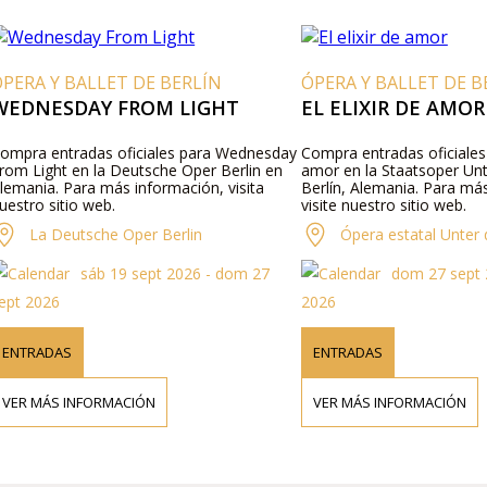
ÓPERA Y BALLET DE BERLÍN
ÓPERA Y BALLET DE B
WEDNESDAY FROM LIGHT
EL ELIXIR DE AMOR
ompra entradas oficiales para Wednesday
Compra entradas oficiales p
rom Light en la Deutsche Oper Berlin en
amor en la Staatsoper Unt
lemania. Para más información, visita
Berlín, Alemania. Para má
uestro sitio web.
visite nuestro sitio web.
La Deutsche Oper Berlin
Ópera estatal Unter
sáb 19 sept 2026 - dom 27
dom 27 sept 
ept 2026
2026
ENTRADAS
ENTRADAS
VER MÁS INFORMACIÓN
VER MÁS INFORMACIÓN