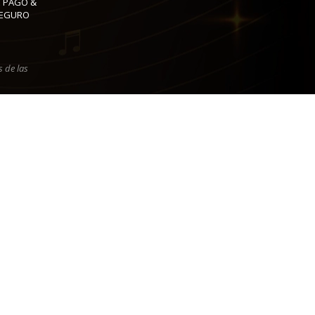
 PAGO &
SEGURO
 de las