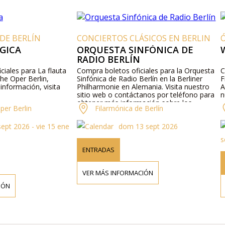
 DE BERLÍN
CONCIERTOS CLÁSICOS EN BERLIN
GICA
ORQUESTA SINFÓNICA DE
RADIO BERLÍN
iales para La flauta
Compra boletos oficiales para la Orquesta
C
he Oper Berlin,
Sinfónica de Radio Berlín en la Berliner
F
información, visita
Philharmonie en Alemania. Visita nuestro
A
sitio web o contáctanos por teléfono para
n
obtener más información sobre los
per Berlin
Filarmónica de Berlín
intérpretes, detalles del programa y precios
de los boletos.
sept 2026 - vie 15 ene
dom 13 sept 2026
s
ENTRADAS
VER MÁS INFORMACIÓN
IÓN