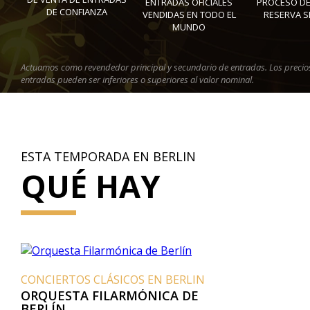
ENTRADAS OFICIALES
PROCESO DE
DE CONFIANZA
VENDIDAS EN TODO EL
RESERVA 
MUNDO
Actuamos como revendedor principal y secundario de entradas. Los precios
entradas pueden ser inferiores o superiores al valor nominal.
ESTA TEMPORADA EN BERLIN
QUÉ HAY
CONCIERTOS CLÁSICOS EN BERLIN
ORQUESTA FILARMÓNICA DE
BERLÍN