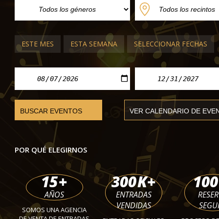
ESTE MES
ESTA SEMANA
SELECCIONAR FECHAS
ÓPERA Y BALLET DE BERLÍN
Los cuentos de Hoffmann
Ópera estatal Unter den Linden
POR QUÉ ELEGIRNOS
mié 03 mar 2027 - dom 14 mar 2027
15
+
300
K+
100
AÑOS
ENTRADAS
RESE
VENDIDAS
SEGU
SOMOS UNA AGENCIA
DE VENTA DE ENTRADAS