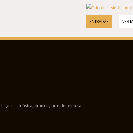
vie 21 ago 
ENTRADAS
VER 
 le guste: música, drama y arte de primera