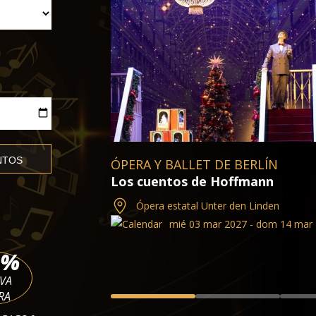
Los hijos del rey
Ópera estatal Unter den Linden
mié 03 mar 2027 - jue 20 may 
ENTRADAS
%
RVA
RA