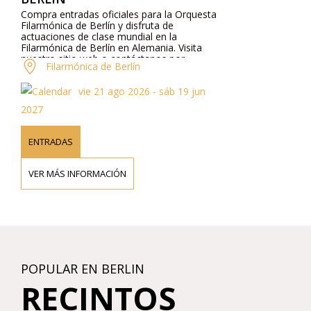
Compra entradas oficiales para la Orquesta
Filarmónica de Berlín y disfruta de
actuaciones de clase mundial en la
Filarmónica de Berlín en Alemania. Visita
nuestro sitio web o contáctanos por
Filarmónica de Berlín
teléfono para más información sobre los
artistas, detalles del programa y precios de
vie 21 ago 2026 - sáb 19 jun
las entradas.
2027
ENTRADAS
VER MÁS INFORMACIÓN
POPULAR EN BERLIN
RECINTOS