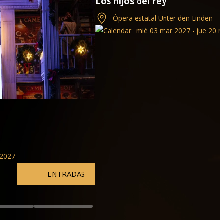
Gustavo Dudamel y New Yor
Filarmónica de Berlín
2027
sáb 17 oct 2026 - jue 20 
ENTRADAS