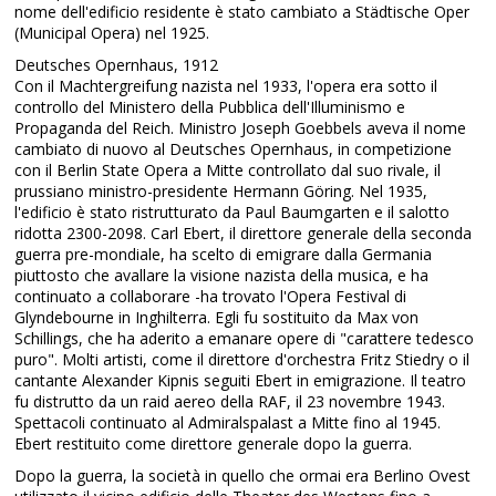
nome dell'edificio residente è stato cambiato a Städtische Oper
(Municipal Opera) nel 1925.
Deutsches Opernhaus, 1912
Con il Machtergreifung nazista nel 1933, l'opera era sotto il
controllo del Ministero della Pubblica dell'Illuminismo e
Propaganda del Reich. Ministro Joseph Goebbels aveva il nome
cambiato di nuovo al Deutsches Opernhaus, in competizione
con il Berlin State Opera a Mitte controllato dal suo rivale, il
prussiano ministro-presidente Hermann Göring. Nel 1935,
l'edificio è stato ristrutturato da Paul Baumgarten e il salotto
ridotta 2300-2098. Carl Ebert, il direttore generale della seconda
guerra pre-mondiale, ha scelto di emigrare dalla Germania
piuttosto che avallare la visione nazista della musica, e ha
continuato a collaborare -ha trovato l'Opera Festival di
Glyndebourne in Inghilterra. Egli fu sostituito da Max von
Schillings, che ha aderito a emanare opere di "carattere tedesco
puro". Molti artisti, come il direttore d'orchestra Fritz Stiedry o il
cantante Alexander Kipnis seguiti Ebert in emigrazione. Il teatro
fu distrutto da un raid aereo della RAF, il 23 novembre 1943.
Spettacoli continuato al Admiralspalast a Mitte fino al 1945.
Ebert restituito come direttore generale dopo la guerra.
Dopo la guerra, la società in quello che ormai era Berlino Ovest