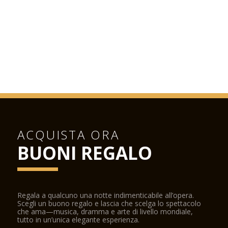
ACQUISTA ORA
BUONI REGALO
Regala a qualcuno una notte indimenticabile all’opera.
Scegli un buono regalo e lascia che scelga lo spettacolo
che ama—musica, dramma e arte di livello mondiale,
tutto in un’unica elegante esperienza.