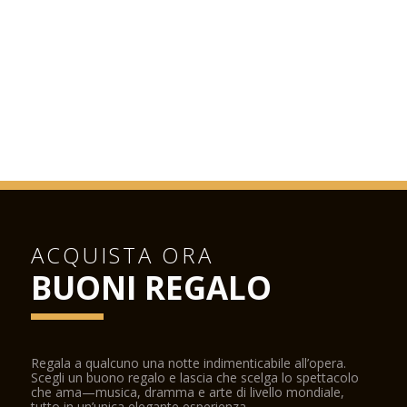
ACQUISTA ORA
BUONI REGALO
Regala a qualcuno una notte indimenticabile all’opera.
Scegli un buono regalo e lascia che scelga lo spettacolo
che ama—musica, dramma e arte di livello mondiale,
tutto in un’unica elegante esperienza.