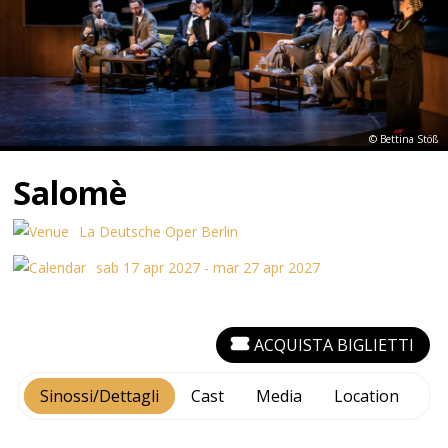
© Bettina Stöß
Salomè
La Deutsche Oper Berlin
sab 17 apr 2027 - mar 27 apr 2027
ACQUISTA BIGLIETTI
Sinossi/Dettagli
Cast
Media
Location