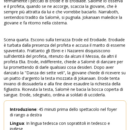
fermamente i peccati di Erode e di Erodiade. Salomè lo osserva
e il profeta, quando se ne accorge, scaccia la giovane, che è
sempre più attratta da lui e che vorrebbe baciarlo. Narraboth,
sentendosi tradito da Salomè, si pugnala. Jokanaan maledice la
giovane e fa ritorno nella cisterna.
Scena quarta. Escono sulla terrazza Erode ed Erodiade. Erodiade
è turbata dalla presenza del profeta e accusa il marito di esserne
spaventato. Frattanto gli Ebrei e i Nazareni disquisiscono
sull'identità del profeta, ritenuto da alcuni il Messia, da altri il
profeta Elia. Erode, indifferente, chiede a Salomè di danzare per
lui promettendo di darle qualsiasi cosa desideri. Dopo aver
danzato la "Danza dei sette veli", la giovane chiede di ricevere su
un piatto d'argento la testa mozzata di Jokanaan. Erode tenta
invano di dissuaderla e alla fine deve esaudire la richiesta della
figliastra. Ricevuta la testa, Salomè ne bacia la bocca coperta di
sangue. Erode, sdegnato, ordina ai soldati di ucciderla.
Introduzione
: 45 minuti prima dello spettacolo nel foyer
di rango a destra
Lingua
: In lingua tedesca con sopratitoli in tedesco e
inglese