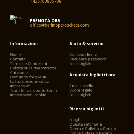
+436763806708
PRENOTA ORA
office@berlinoperatickets.com
Informazioni
Aiuto & servizio
Home
Accesso cliente
Contatto
Recupero password
Termini e Condizioni
I miei biglietti
Politica sulla riservatezza
Chi siamo
Acquista biglietti ora
Domande frequenti
La tua opinione conta
Il mio carrello
Impressum
Buoni regalo
Transfer aeroporto Berlin
I miei biglietti
Impostazioni cookie
Ricerca biglietti
Luoghi
Questa settimana
Opera e Balletto a Berlino
Concerti classici Berlino