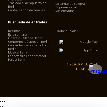
Traslado al aeropuerto de
Mi carrito de compra
Berlin
Cupones regalo
Configuración de cookies
Mis entradas
Búsqueda de entradas
Recintos
Cirque du Soleil
Esta semana
Ópera y Ballet de Berlín
Conciertos clásicos en Berlin
Conciertos de pop y rock en
Berlin
Musical Berlin
Espectáculo Friedrichstadt-
Palast Berlín
© 2026 RM EUROPA
TICKET GmbH