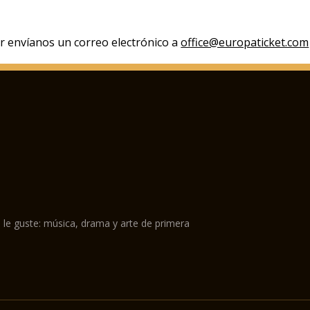
r envíanos un correo electrónico a
office@europaticket.com
 le guste: música, drama y arte de primera