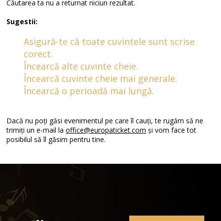
Căutarea ta nu a returnat niciun rezultat.
Sugestii:
Asigură-te că toate cuvintele sunt scrise
corect.
Încearcă alte cuvinte cheie.
Încearcă cuvinte cheie mai generale.
Încearcă o perioadă mai lungă.
Dacă nu poți găsi evenimentul pe care îl cauți, te rugăm să ne
trimiți un e-mail la
office@europaticket.com
și vom face tot
posibilul să îl găsim pentru tine.