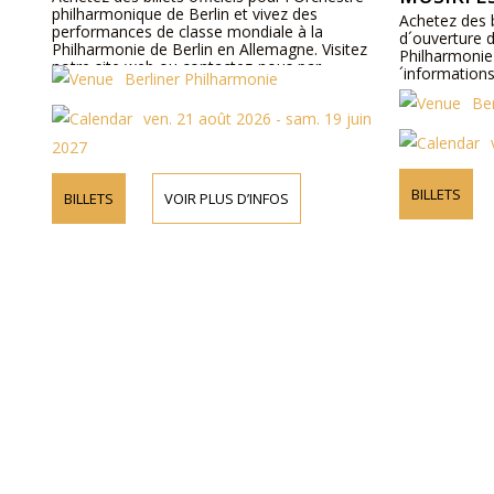
philharmonique de Berlin et vivez des
Achetez des b
performances de classe mondiale à la
d´ouverture d
Philharmonie de Berlin en Allemagne. Visitez
Philharmonie 
notre site web ou contactez-nous par
´informations
Berliner Philharmonie
téléphone pour plus d´informations sur les
artistes, les détails du programme et les prix
Be
ven. 21 août 2026 - sam. 19 juin
des billets.
2027
BILLETS
BILLETS
VOIR PLUS D’INFOS