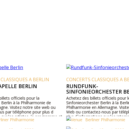
CLASSIQUES A BERLIN
CONCERTS CLASSIQUES A B
APELLE BERLIN
RUNDFUNK-
SINFONIEORCHESTER B
llets officiels pour la
Achetez des billets officiels pour
 Berlin à la Philharmonie de
Sinfonieorchester Berlin à la Berli
agne. Visitez notre site web ou
Philharmonie en Allemagne. Visite
us par téléphone pour plus d
Web ou contactez-nous par télé
 sur les artistes, le programme et
plus d´informations sur les interpr
rliner Philharmonie
Berliner Philharmonie
llets.
détails du programme et les prix d