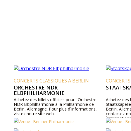
CONCERTS CLASSIQUES A BERLIN
CONCERTS 
ORCHESTRE NDR
STAATSK
ELBPHILHARMONIE
Achetez des billets officiels pour l´Orchestre
Achetez des bi
NDR Elbphilharmonie à la Philharmonie de
Staatskapelle
Berlin, Allemagne. Pour plus d´informations,
Berlin, Allem
visitez notre site web.
contactez-no
´informations
Berliner Philharmonie
Be
les prix des bi