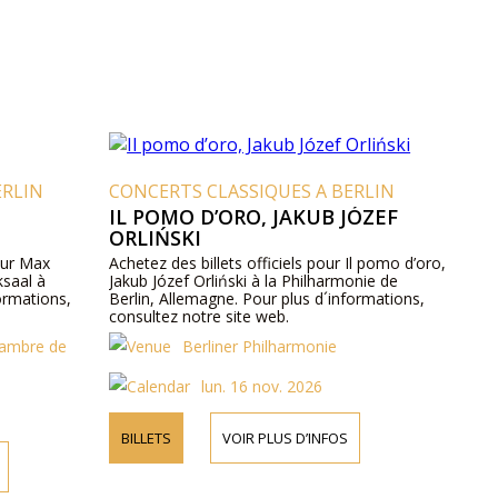
ERLIN
CONCERTS CLASSIQUES A BERLIN
IL POMO D’ORO, JAKUB JÓZEF
ORLIŃSKI
our Max
Achetez des billets officiels pour Il pomo d’oro,
saal à
Jakub Józef Orliński à la Philharmonie de
formations,
Berlin, Allemagne. Pour plus d´informations,
consultez notre site web.
hambre de
Berliner Philharmonie
lun. 16 nov. 2026
BILLETS
VOIR PLUS D’INFOS