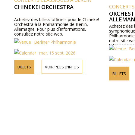
CONCERTS CLASSIQUES A BERLIN
CHINEKE! ORCHESTRA
CONCERTS 
ORCHEST
ALLEMAN
Achetez des billets officiels pour le Chineke!
Orchestra à la Philharmonie de Berlin,
Achetez des b
Allemagne. Pour plus d´informations,
symphonique 
consultez notre site web.
Philharmonie 
notre site w
Berliner Philharmonie
téléphone pou
Be
artistes, les
mar. 15 sept. 2026
des billets.
BILLETS
VOIR PLUS D’INFOS
BILLETS