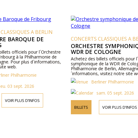
CLASSIQUES A BERLIN
RE BAROQUE DE
CONCERTS CLASSIQUES A B
G
ORCHESTRE SYMPHONIQ
WDR DE COLOGNE
illets officiels pour l´Orchestre
ribourg à la Philharmonie de
Achetez des billets officiels pour 
agne. Pour plus d´informations,
symphonique de la WDR de Colog
site web.
Philharmonie de Berlin, Allemagne
´informations, visitez notre site w
rliner Philharmonie
Berliner Philharmonie
jeu. 03 sept. 2026
sam. 05 sept. 2026
VOIR PLUS D’INFOS
BILLETS
VOIR PLUS D’INFOS