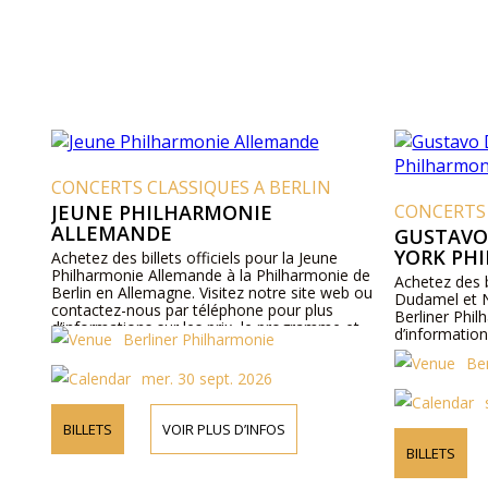
CONCERTS CLASSIQUES A BERLIN
JEUNE PHILHARMONIE
CONCERTS 
ALLEMANDE
GUSTAVO
YORK PH
Achetez des billets officiels pour la Jeune
Philharmonie Allemande à la Philharmonie de
Achetez des b
Berlin en Allemagne. Visitez notre site web ou
Dudamel et N
contactez-nous par téléphone pour plus
Berliner Phil
d’informations sur les prix, le programme et
d’informations
Berliner Philharmonie
les artistes.
Be
mer. 30 sept. 2026
BILLETS
VOIR PLUS D’INFOS
BILLETS