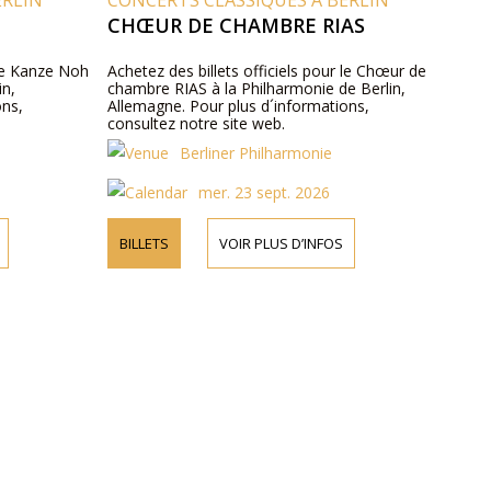
ERLIN
CONCERTS CLASSIQUES A BERLIN
CHŒUR DE CHAMBRE RIAS
 le Kanze Noh
Achetez des billets officiels pour le Chœur de
in,
chambre RIAS à la Philharmonie de Berlin,
ons,
Allemagne. Pour plus d´informations,
consultez notre site web.
Berliner Philharmonie
mer. 23 sept. 2026
BILLETS
VOIR PLUS D’INFOS