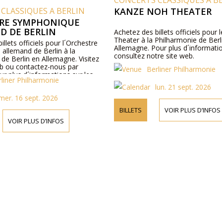
CONCERTS CLASSIQUES A B
CLASSIQUES A BERLIN
KANZE NOH THEATER
RE SYMPHONIQUE
D DE BERLIN
Achetez des billets officiels pour
Theater à la Philharmonie de Berl
illets officiels pour l´Orchestre
Allemagne. Pour plus d´informati
allemand de Berlin à la
consultez notre site web.
de Berlin en Allemagne. Visitez
eb ou contactez-nous par
Berliner Philharmonie
r plus d´informations sur les
rliner Philharmonie
 détails du programme et les prix
lun. 21 sept. 2026
mer. 16 sept. 2026
BILLETS
VOIR PLUS D’INFOS
VOIR PLUS D’INFOS