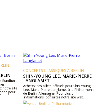
ERLIN
CONCERTS CLASSIQUES A BERLIN
ERLIN
SHIN-YOUNG LEE, MARIE-PIERRE
LANGLAMET
 le Rundfunk-
ner
Achetez des billets officiels pour Shin-Young
z notre site
Lee, Marie-Pierre Langlamet à la Philharmonie
phone pour
de Berlin, Allemagne. Pour plus d
ètes, les
´informations, consultez notre site web.
es billets.
Berliner Philharmonie